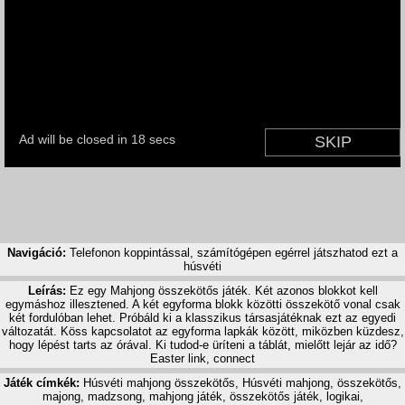
Navigáció:
Telefonon koppintással, számítógépen egérrel játszhatod ezt a
húsvéti
Leírás:
Ez egy Mahjong összekötős játék. Két azonos blokkot kell
egymáshoz illesztened. A két egyforma blokk közötti összekötő vonal csak
két fordulóban lehet. Próbáld ki a klasszikus társasjátéknak ezt az egyedi
változatát. Köss kapcsolatot az egyforma lapkák között, miközben küzdesz,
hogy lépést tarts az órával. Ki tudod-e üríteni a táblát, mielőtt lejár az idő?
Easter link, connect
Játék címkék:
Húsvéti mahjong összekötős
,
Húsvéti mahjong
,
összekötős
,
majong
,
madzsong
,
mahjong játék
,
összekötős játék
,
logikai
,