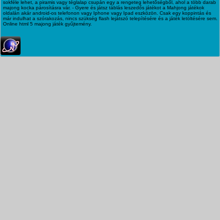
sokféle lehet, a piramis vagy téglalap csupán egy a rengeteg lehetőségből, ahol a több darab
majong kocka párosításra vár. - Gyere és játsz táblás leszedős játékot a Mahjong játékok
oldalán akár android-os telefonon vagy Iphone vagy Ipad eszközön. Csak egy koppintás és
már indulhat a szórakozás, nincs szükség flash lejátszó telepítésére és a játék letöltésére sem.
Online html 5 majong játék gyűjtemény.