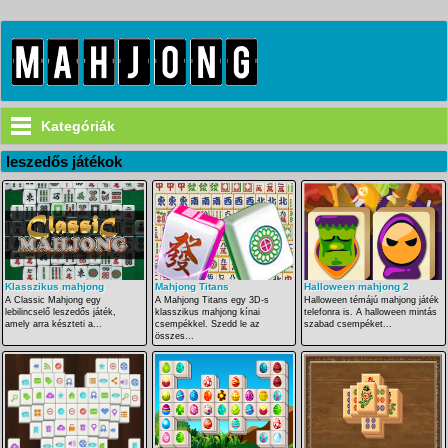
Kategóriák
leszedős játékok
Klasszikus mahjong
Mahjong Titans
Halloween mahjong 2
A Classic Mahjong egy
A Mahjong Titans egy 3D-s
Halloween témájú mahjong játék
lebilincselő leszedős játék,
klasszikus mahjong kínai
telefonra is. A halloween mintás
amely arra készteti a...
csempékkel. Szedd le az
szabad csempéket...
összes...