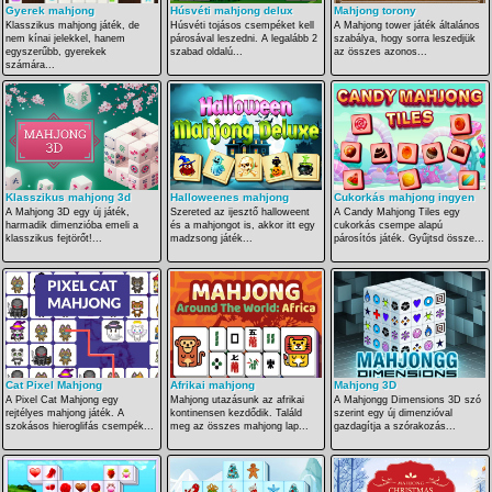
Gyerek mahjong
Húsvéti mahjong delux
Mahjong torony
Klasszikus mahjong játék, de
Húsvéti tojásos csempéket kell
A Mahjong tower játék általános
nem kínai jelekkel, hanem
párosával leszedni. A legalább 2
szabálya, hogy sorra leszedjük
egyszerűbb, gyerekek
szabad oldalú...
az összes azonos...
számára...
Klasszikus mahjong 3d
Halloweenes mahjong
Cukorkás mahjong ingyen
A Mahjong 3D egy új játék,
Szereted az ijesztő halloweent
A Candy Mahjong Tiles egy
harmadik dimenzióba emeli a
és a mahjongot is, akkor itt egy
cukorkás csempe alapú
klasszikus fejtörőt!...
madzsong játék...
párosítós játék. Gyűjtsd össze...
Cat Pixel Mahjong
Afrikai mahjong
Mahjong 3D
A Pixel Cat Mahjong egy
Mahjong utazásunk az afrikai
A Mahjongg Dimensions 3D szó
rejtélyes mahjong játék. A
kontinensen kezdődik. Találd
szerint egy új dimenzióval
szokásos hieroglifás csempék...
meg az összes mahjong lap...
gazdagítja a szórakozás...