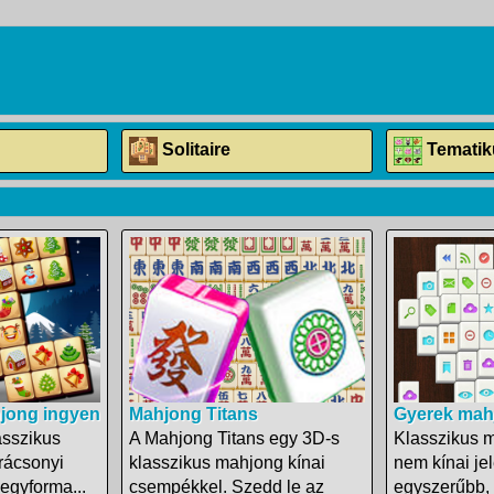
Solitaire
Tematik
jong ingyen
Mahjong Titans
Gyerek mah
asszikus
A Mahjong Titans egy 3D-s
Klasszikus m
rácsonyi
klasszikus mahjong kínai
nem kínai je
egyforma...
csempékkel. Szedd le az
egyszerűbb,