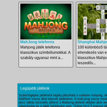
MahJong telefonra
Shanghai Mahj
Mahjong játék telefonra
100 különböző tá
klasszikus szimbólumokkal. A
elrendezés van 
szabály ugyanaz mint a...
klasszikus Mahjo
leszedős...
Legújabb játékok
Számítógépes játékként régóta játszható a solitaire mahjong, 
felállított torony által képzett játéktéren. A mah-jong torony f
játsz táblás leszedős játékot a Mahjong játékok oldalán akár a
telepítésére és a játék letöltésére sem. Online html 5 majong j