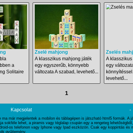
ong
Zselé mahjong
Zselés mah
bla
A klasszikus mahjong játék
A klasszikus
ebben a
egy egyszerűb, könnyebb
egy változata
ng Solitaire
változata A szabad, levehető...
könnyítéssel
levehető...
1
Kapcsolat
-
de ma már megjelentek a mobilon és táblagépen is játszható html5 formák. A 
omája sokféle lehet, a piramis vagy téglalap csupán egy a rengeteg lehetőségbő
ndroid-os telefonon vagy Iphone vagy Ipad eszközön. Csak egy koppintás és m
áték gyűjtemény.