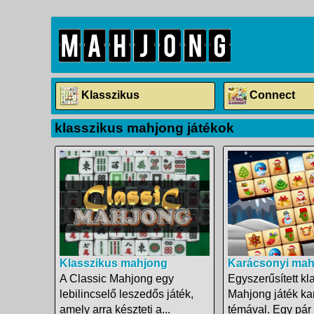
Klasszikus
Connect
klasszikus mahjong játékok
Klasszikus mahjong
Karácsonyi mah
A Classic Mahjong egy
Egyszerűsített kl
lebilincselő leszedős játék,
Mahjong játék ka
amely arra készteti a...
témával. Egy pár 