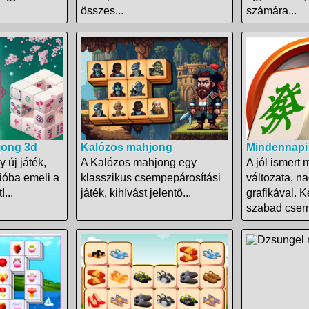
összes...
számára...
jong 3d
Kalózos mahjong
Mindennapi
 új játék,
A Kalózos mahjong egy
A jól ismert
ióba emeli a
klasszikus csempepárosítási
változata, n
!...
játék, kihívást jelentő...
grafikával. 
szabad csemp