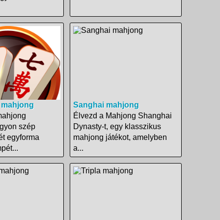
 mahjong
Sanghai mahjong
 mahjong
Élvezd a Mahjong Shanghai
agyon szép
Dynasty-t, egy klasszikus
Két egyforma
mahjong játékot, amelyben
ét...
a...